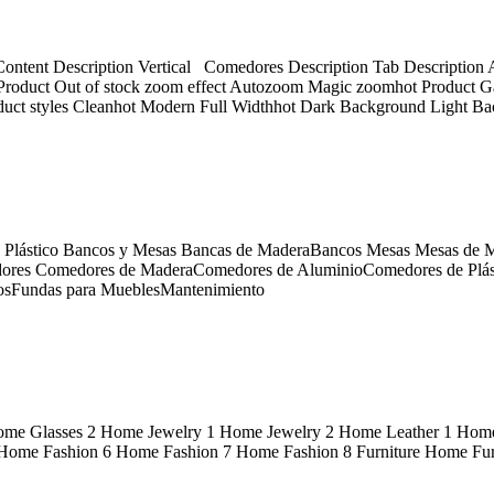
ontent Description Vertical Comedores Description Tab Description A
e Product Out of stock zoom effect Autozoom Magic zoomhot Product 
duct styles Cleanhot Modern Full Widthhot Dark Background Light B
Plástico Bancos y Mesas Bancas de MaderaBancos Mesas Mesas de Ma
res Comedores de MaderaComedores de AluminioComedores de Plástico 
rosFundas para MueblesMantenimiento
ome Glasses 2 Home Jewelry 1 Home Jewelry 2 Home Leather 1 Hom
me Fashion 6 Home Fashion 7 Home Fashion 8 Furniture Home Furni