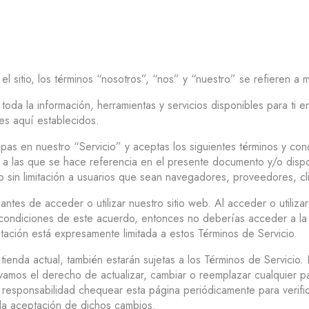
l sitio, los términos “nosotros”, “nos” y “nuestro” se refieren a m
 toda la información, herramientas y servicios disponibles para ti e
nes aquí establecidos.
icipas en nuestro “Servicio” y aceptas los siguientes términos y co
as a las que se hace referencia en el presente documento y/o disp
endo sin limitación a usuarios que sean navegadores, proveedores, 
tes de acceder o utilizar nuestro sitio web. Al acceder o utilizar
 condiciones de este acuerdo, entonces no deberías acceder a la p
tación está expresamente limitada a estos Términos de Servicio.
ienda actual, también estarán sujetas a los Términos de Servicio. 
amos el derecho de actualizar, cambiar o reemplazar cualquier pa
u responsabilidad chequear esta página periódicamente para verifi
 la aceptación de dichos cambios.