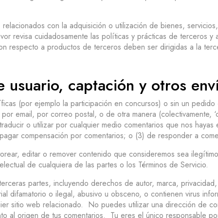
acionados con la adquisición o utilización de bienes, servicios, 
or revisa cuidadosamente las políticas y prácticas de terceros y 
n respecto a productos de terceros deben ser dirigidas a la terc
usuario, captación y otros env
ficas (por ejemplo la participación en concursos) o sin un pedido 
, por email, por correo postal, o de otra manera (colectivamente,
uir, traducir o utilizar por cualquier medio comentarios que nos ha
 pagar compensación por comentarios; o (3) de responder a come
ear, editar o remover contenido que consideremos sea ilegítimo,
electual de cualquiera de las partes o los Términos de Servicio.
terceras partes, incluyendo derechos de autor, marca, privacidad
al difamatorio o ilegal, abusivo u obsceno, o contienen virus inf
ier sitio web relacionado. No puedes utilizar una dirección de cor
nto al origen de tus comentarios. Tu eres el único responsable p