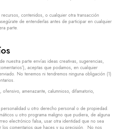
recursos, contenidos, o cualquier otra transacción
asegúrate de entenderlas antes de participar en cualquier
era parte.
íos
de nuestra parte envías ideas creativas, sugerencias,
 ‘comentarios’), aceptas que podamos, en cualquier
yas enviado. No tenemos ni tendremos ninguna obligación (1)
ntarios.
 ofensivo, amenazante, calumnioso, difamatorio,
, personalidad u otro derecho personal o de propiedad.
ormáticos u otro programa maligno que pudiera, de alguna
reo electrónico falsa, usar otra identidad que no sea
or los comentarios que haces y su precisión. No nos