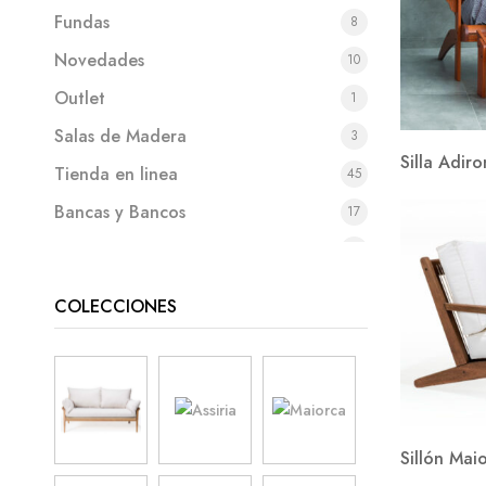
Fundas
8
Novedades
10
Outlet
1
Salas de Madera
3
Silla Adir
Tienda en linea
45
Bancas y Bancos
17
Bancas de madera
12
Camastros
16
COLECCIONES
Camastros de madera
12
Camastros de plástico
3
Comedores
33
Mantenimiento
2
Sillón Mai
Mesas
57