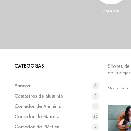
E MADERA
SOMBRILLAS
BANCOS
CATEGORÍAS
Sillones de
de la mejor
Bancos
5
Mostrando los
Camastros de aluminio
2
Comedor de Aluminio
5
Comedor de Madera
26
Comedor de Plástico
2