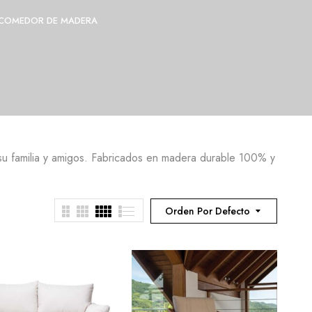
COMEDOR DE MADERA
COMEDOR DE PLÁSTICO
F
 su familia y amigos. Fabricados en madera durable 100% y
Orden Por Defecto