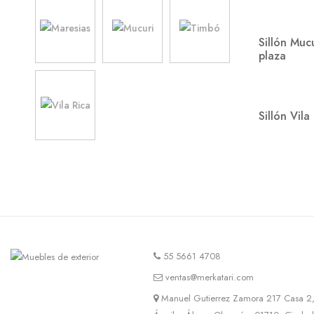
Mesas de aluminio
8
Sillón Muc
Mesas de madera
46
plaza
Mesas de plástico
3
Salas Modulares
6
Sillón Vila
Muebles de bar / Cocina
12
Salas
10
Salas de aluminio
4
Salas de plástico
3
Sillas
27
Sillas de aluminio
4
55 5661 4708
Sillas de madera
23
ventas@merkatari.com
Sillas de plástico
2
Manuel Gutierrez Zamora 217 Casa 2,
Sillones
15