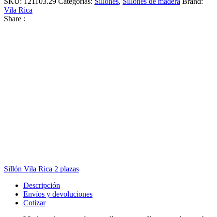
SKU:
121103.29
Categorías:
Sillones
,
Sillones de madera
Brand:
Vila Rica
Share :
Sillón Vila Rica 2 plazas
Descripción
Envíos y devoluciones
Cotizar