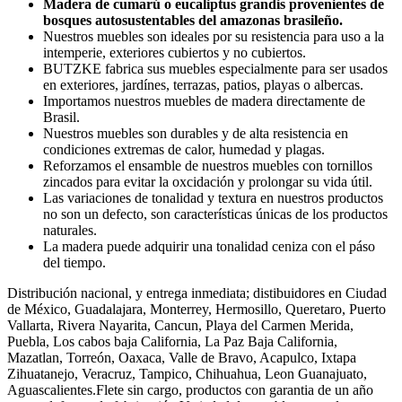
Madera de cumarú o eucaliptus grandis provenientes de
bosques autosustentables del amazonas brasileño.
Nuestros muebles son ideales por su resistencia para uso a la
intemperie, exteriores cubiertos y no cubiertos.
BUTZKE fabrica sus muebles especialmente para ser usados
en exteriores, jardínes, terrazas, patios, playas o albercas.
Importamos nuestros muebles de madera directamente de
Brasil.
Nuestros muebles son durables y de alta resistencia en
condiciones extremas de calor, humedad y plagas.
Reforzamos el ensamble de nuestros muebles con tornillos
zincados para evitar la oxcidación y prolongar su vida útil.
Las variaciones de tonalidad y textura en nuestros productos
no son un defecto, son características únicas de los productos
naturales.
La madera puede adquirir una tonalidad ceniza con el páso
del tiempo.
Distribución nacional, y entrega inmediata; distibuidores en Ciudad
de México, Guadalajara, Monterrey, Hermosillo, Queretaro, Puerto
Vallarta, Rivera Nayarita, Cancun, Playa del Carmen Merida,
Puebla, Los cabos baja California, La Paz Baja California,
Mazatlan, Torreón, Oaxaca, Valle de Bravo, Acapulco, Ixtapa
Zihuatanejo, Veracruz, Tampico, Chihuahua, Leon Guanajuato,
Aguascalientes.Flete sin cargo, productos con garantia de un año