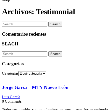
Archivos:
Testimonial
Search
Comentarios recientes
SEACH
Search
Categorias
Categorias
Jorge Garza – MTY Nuevo León
Luis García
0
Comments
Todos sus muebles son muy bonitos, me encantaron, los recomiendo, l