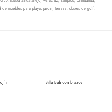
ulco, Ixtapa Zihuatanejo, Veracruz, Tampico, Chihuahua,
de muebles para playa, jardin, terraza, clubes de golf,
ojín
Silla Bali con brazos