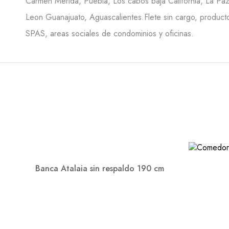
Carmen Merida, Puebla, Los cabos baja California, La Paz 
Leon Guanajuato, Aguascalientes.Flete sin cargo, producto
SPAS, areas sociales de condominios y oficinas.
Banca Atalaia sin respaldo 190 cm