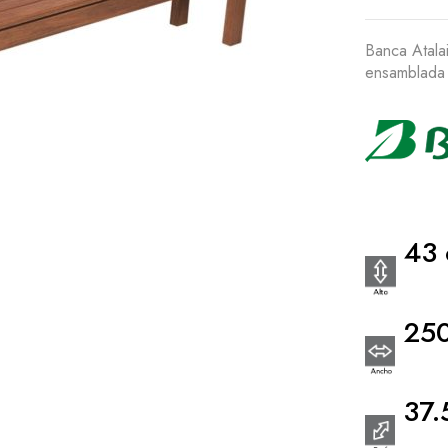
Banca Atala
ensamblada c
43 
250
37.