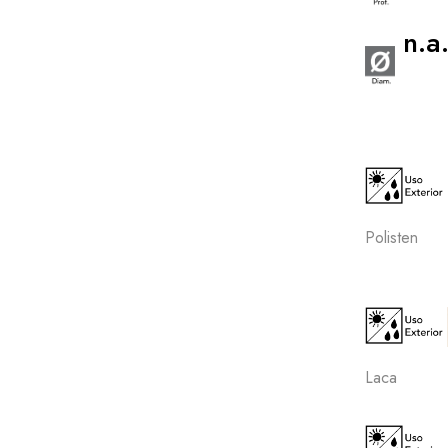
n.a
Polisten
Laca