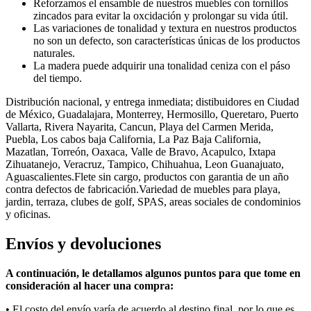
Reforzamos el ensamble de nuestros muebles con tornillos
zincados para evitar la oxcidación y prolongar su vida útil.
Las variaciones de tonalidad y textura en nuestros productos
no son un defecto, son características únicas de los productos
naturales.
La madera puede adquirir una tonalidad ceniza con el páso
del tiempo.
Distribución nacional, y entrega inmediata; distibuidores en Ciudad
de México, Guadalajara, Monterrey, Hermosillo, Queretaro, Puerto
Vallarta, Rivera Nayarita, Cancun, Playa del Carmen Merida,
Puebla, Los cabos baja California, La Paz Baja California,
Mazatlan, Torreón, Oaxaca, Valle de Bravo, Acapulco, Ixtapa
Zihuatanejo, Veracruz, Tampico, Chihuahua, Leon Guanajuato,
Aguascalientes.Flete sin cargo, productos con garantia de un año
contra defectos de fabricación.Variedad de muebles para playa,
jardin, terraza, clubes de golf, SPAS, areas sociales de condominios
y oficinas.
Envíos y devoluciones
A continuación, le detallamos algunos puntos para que tome en
consideración al hacer una compra:
• E
l costo del envío varía
de acuerdo al
destino final, por lo que es