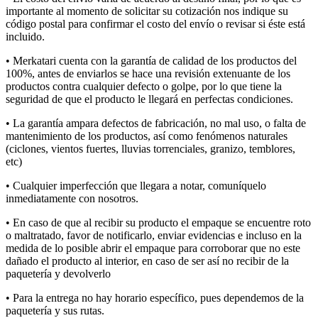
importante al momento de solicitar su cotización nos indique su
código postal para confirmar el costo del envío o revisar si éste está
incluido.
• Merkatari
cuenta con la garantía de calidad de los productos del
100%, antes de enviarlos se hace una revisión extenuante de los
productos contra cualquier defecto o golpe, por lo que tiene la
seguridad de que el producto le llegará en perfectas condiciones.
• La garantía ampara defectos de fabricación, no mal uso, o falta de
mantenimiento de los productos, así como fenómenos naturales
(ciclones, vientos fuertes, lluvias torrenciales, granizo, temblores,
etc
)
• Cualquier imperfección que llegara a notar, comuníquelo
inmediatamente con nosotros.
• E
n caso de que al recibir su producto el empaque se encuentre roto
o maltratado, favor de notificarlo, enviar evidencias e incluso en la
medida de lo posible abrir el empaque para corroborar que no
este
dañado el producto al interior, en caso de ser así no recibir de la
paquetería y devolverlo
• P
a
ra la
entrega
no
hay
hora
rio
específic
o, pues dependemos de la
paquetería y sus rut
a
s
.