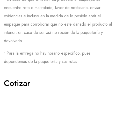
encuentre roto o maltratado, favor de notificarlo, enviar
evidencias e incluso en la medida de lo posible abrir el
empaque para corroborar que no
este
dañado el producto al
interior, en caso de ser así no recibir de la paquetería y
devolverlo
• P
a
ra la
entrega
no
hay
hora
rio
específic
o, pues
dependemos de la paquetería y sus rut
a
s
.
Cotizar