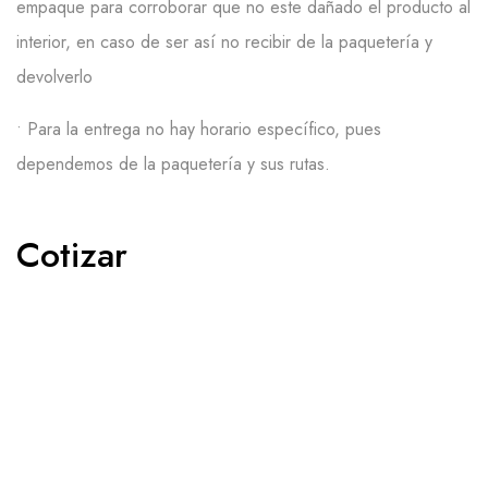
empaque para corroborar que no
este
dañado el producto al
interior, en caso de ser así no recibir de la paquetería y
devolverlo
• P
a
ra la
entrega
no
hay
hora
rio
específic
o, pues
dependemos de la paquetería y sus rut
a
s
.
Cotizar