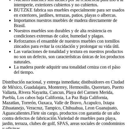
intemperie, exteriores cubiertos y no cubiertos.
BUTZKE fabrica sus muebles especialmente para ser usados
en exteriores, jardínes, terrazas, patios, playas o albercas.
Importamos nuestros muebles de madera directamente de
Brasil.
Nuestros muebles son durables y de alta resistencia en
condiciones extremas de calor, humedad y plagas.
Reforzamos el ensamble de nuestros muebles con tornillos
zincados para evitar la oxcidación y prolongar su vida útil.
Las variaciones de tonalidad y textura en nuestros productos
no son un defecto, son características únicas de los productos
naturales.
La madera puede adquirir una tonalidad ceniza con el páso
del tiempo.
Distribución nacional, y entrega inmediata; distibuidores en Ciudad
de México, Guadalajara, Monterrey, Hermosillo, Queretaro, Puerto
Vallarta, Rivera Nayarita, Cancun, Playa del Carmen Merida,
Puebla, Los cabos baja California, La Paz Baja California,
Mazatlan, Torreón, Oaxaca, Valle de Bravo, Acapulco, Ixtapa
Zihuatanejo, Veracruz, Tampico, Chihuahua, Leon Guanajuato,
Aguascalientes.Flete sin cargo, productos con garantia de un año
contra defectos de fabricación.Variedad de muebles para playa,
jardin, terraza, clubes de golf, SPAS, areas sociales de condominios
y oficinas.