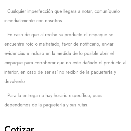
• Cualquier imperfección que llegara a notar, comuníquelo
inmediatamente con nosotros.
• E
n caso de que al recibir su producto el empaque se
encuentre roto o maltratado, favor de notificarlo, enviar
evidencias e incluso en la medida de lo posible abrir el
empaque para corroborar que no
este
dañado el producto al
interior, en caso de ser así no recibir de la paquetería y
devolverlo
• P
a
ra la
entrega
no
hay
hora
rio
específic
o, pues
dependemos de la paquetería y sus rut
a
s
.
Cotizar