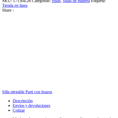
SKU:
171504.26
Categorías:
Sillas
,
Sillas de madera
Etiqueta:
Tienda en linea
Share :
Silla plegable Parti con brazos
Descripción
Envíos y devoluciones
Cotizar