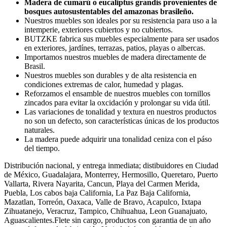
Madera de cumarú o eucaliptus grandis provenientes de
bosques autosustentables del amazonas brasileño.
Nuestros muebles son ideales por su resistencia para uso a la
intemperie, exteriores cubiertos y no cubiertos.
BUTZKE fabrica sus muebles especialmente para ser usados
en exteriores, jardínes, terrazas, patios, playas o albercas.
Importamos nuestros muebles de madera directamente de
Brasil.
Nuestros muebles son durables y de alta resistencia en
condiciones extremas de calor, humedad y plagas.
Reforzamos el ensamble de nuestros muebles con tornillos
zincados para evitar la oxcidación y prolongar su vida útil.
Las variaciones de tonalidad y textura en nuestros productos
no son un defecto, son características únicas de los productos
naturales.
La madera puede adquirir una tonalidad ceniza con el páso
del tiempo.
Distribución nacional, y entrega inmediata; distibuidores en Ciudad
de México, Guadalajara, Monterrey, Hermosillo, Queretaro, Puerto
Vallarta, Rivera Nayarita, Cancun, Playa del Carmen Merida,
Puebla, Los cabos baja California, La Paz Baja California,
Mazatlan, Torreón, Oaxaca, Valle de Bravo, Acapulco, Ixtapa
Zihuatanejo, Veracruz, Tampico, Chihuahua, Leon Guanajuato,
Aguascalientes.Flete sin cargo, productos con garantia de un año