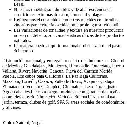
Brasil.
Nuestros muebles son durables y de alta resistencia en
condiciones extremas de calor, humedad y plagas.
Reforzamos el ensamble de nuestros muebles con tornillos
zincados para evitar la oxcidación y prolongar su vida útil.
Las variaciones de tonalidad y textura en nuestros productos
no son un defecto, son características únicas de los productos
naturales.
La madera puede adquirir una tonalidad ceniza con el páso
del tiempo.
Distribución nacional, y entrega inmediata; distibuidores en Ciudad
de México, Guadalajara, Monterrey, Hermosillo, Queretaro, Puerto
Vallarta, Rivera Nayarita, Cancun, Playa del Carmen Merida,
Puebla, Los cabos baja California, La Paz Baja California,
Mazatlan, Torreón, Oaxaca, Valle de Bravo, Acapulco, Ixtapa
Zihuatanejo, Veracruz, Tampico, Chihuahua, Leon Guanajuato,
Aguascalientes.Flete sin cargo, productos con garantia de un año
contra defectos de fabricación.Variedad de muebles para playa,
jardin, terraza, clubes de golf, SPAS, areas sociales de condominios
y oficinas.
Color
Natural, Nogal