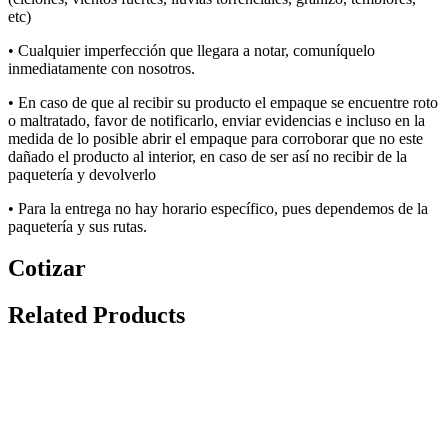
etc
)
• Cualquier imperfección que llegara a notar, comuníquelo
inmediatamente con nosotros.
• E
n caso de que al recibir su producto el empaque se encuentre roto
o maltratado, favor de notificarlo, enviar evidencias e incluso en la
medida de lo posible abrir el empaque para corroborar que no
este
dañado el producto al interior, en caso de ser así no recibir de la
paquetería y devolverlo
• P
a
ra la
entrega
no
hay
hora
rio
específic
o, pues dependemos de la
paquetería y sus rut
a
s
.
Cotizar
Related Products