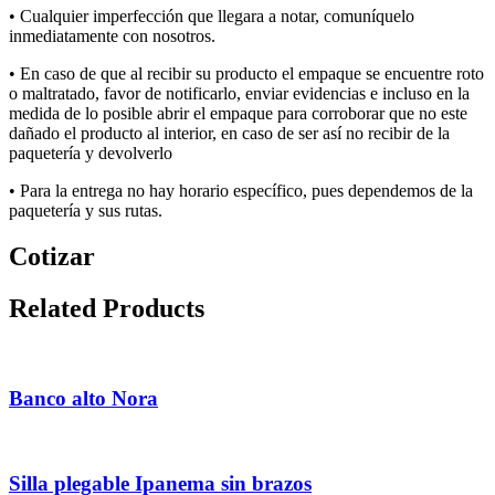
• Cualquier imperfección que llegara a notar, comuníquelo
inmediatamente con nosotros.
• E
n caso de que al recibir su producto el empaque se encuentre roto
o maltratado, favor de notificarlo, enviar evidencias e incluso en la
medida de lo posible abrir el empaque para corroborar que no
este
dañado el producto al interior, en caso de ser así no recibir de la
paquetería y devolverlo
• P
a
ra la
entrega
no
hay
hora
rio
específic
o, pues dependemos de la
paquetería y sus rut
a
s
.
Cotizar
Related Products
Banco alto Nora
Silla plegable Ipanema sin brazos