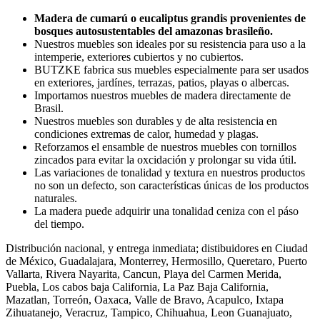
Madera de cumarú o eucaliptus grandis provenientes de
bosques autosustentables del amazonas brasileño.
Nuestros muebles son ideales por su resistencia para uso a la
intemperie, exteriores cubiertos y no cubiertos.
BUTZKE fabrica sus muebles especialmente para ser usados
en exteriores, jardínes, terrazas, patios, playas o albercas.
Importamos nuestros muebles de madera directamente de
Brasil.
Nuestros muebles son durables y de alta resistencia en
condiciones extremas de calor, humedad y plagas.
Reforzamos el ensamble de nuestros muebles con tornillos
zincados para evitar la oxcidación y prolongar su vida útil.
Las variaciones de tonalidad y textura en nuestros productos
no son un defecto, son características únicas de los productos
naturales.
La madera puede adquirir una tonalidad ceniza con el páso
del tiempo.
Distribución nacional, y entrega inmediata; distibuidores en Ciudad
de México, Guadalajara, Monterrey, Hermosillo, Queretaro, Puerto
Vallarta, Rivera Nayarita, Cancun, Playa del Carmen Merida,
Puebla, Los cabos baja California, La Paz Baja California,
Mazatlan, Torreón, Oaxaca, Valle de Bravo, Acapulco, Ixtapa
Zihuatanejo, Veracruz, Tampico, Chihuahua, Leon Guanajuato,