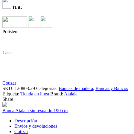
n.a.
Polisten
Laca
Cotizar
SKU:
120803.29
Categorías:
Bancas de madera
,
Bancas y Bancos
Etiqueta:
Tienda en linea
Brand:
Atalaia
Share :
Banca Atalaia sin respaldo 190 cm
Descripción
Envíos y devoluciones
Cotizar