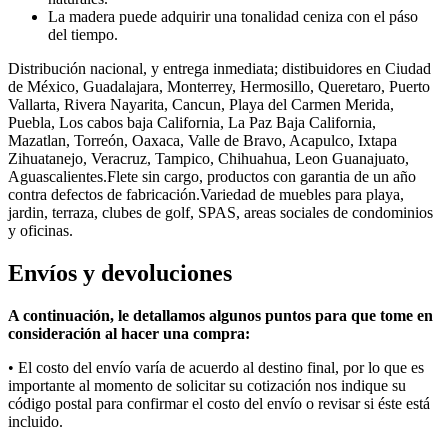
La madera puede adquirir una tonalidad ceniza con el páso
del tiempo.
Distribución nacional, y entrega inmediata; distibuidores en Ciudad
de México, Guadalajara, Monterrey, Hermosillo, Queretaro, Puerto
Vallarta, Rivera Nayarita, Cancun, Playa del Carmen Merida,
Puebla, Los cabos baja California, La Paz Baja California,
Mazatlan, Torreón, Oaxaca, Valle de Bravo, Acapulco, Ixtapa
Zihuatanejo, Veracruz, Tampico, Chihuahua, Leon Guanajuato,
Aguascalientes.Flete sin cargo, productos con garantia de un año
contra defectos de fabricación.Variedad de muebles para playa,
jardin, terraza, clubes de golf, SPAS, areas sociales de condominios
y oficinas.
Envíos y devoluciones
A continuación, le detallamos algunos puntos para que tome en
consideración al hacer una compra:
• E
l costo del envío varía
de acuerdo al
destino final, por lo que es
importante al momento de solicitar su cotización nos indique su
código postal para confirmar el costo del envío o revisar si éste está
incluido.