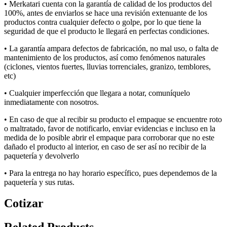
• Merkatari
cuenta con la garantía de calidad de los productos del
100%, antes de enviarlos se hace una revisión extenuante de los
productos contra cualquier defecto o golpe, por lo que tiene la
seguridad de que el producto le llegará en perfectas condiciones.
• La garantía ampara defectos de fabricación, no mal uso, o falta de
mantenimiento de los productos, así como fenómenos naturales
(ciclones, vientos fuertes, lluvias torrenciales, granizo, temblores,
etc
)
• Cualquier imperfección que llegara a notar, comuníquelo
inmediatamente con nosotros.
• E
n caso de que al recibir su producto el empaque se encuentre roto
o maltratado, favor de notificarlo, enviar evidencias e incluso en la
medida de lo posible abrir el empaque para corroborar que no
este
dañado el producto al interior, en caso de ser así no recibir de la
paquetería y devolverlo
• P
a
ra la
entrega
no
hay
hora
rio
específic
o, pues dependemos de la
paquetería y sus rut
a
s
.
Cotizar