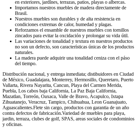
en exteriores, jardínes, terrazas, patios, playas o albercas.
Importamos nuestros muebles de madera directamente de
Brasil.
Nuestros muebles son durables y de alta resistencia en
condiciones extremas de calor, humedad y plagas.
Reforzamos el ensamble de nuestros muebles con tornillos
zincados para evitar la oxcidación y prolongar su vida útil.
Las variaciones de tonalidad y textura en nuestros productos
no son un defecto, son características únicas de los productos
naturales.
La madera puede adquirir una tonalidad ceniza con el páso
del tiempo.
Distribución nacional, y entrega inmediata; distibuidores en Ciudad
de México, Guadalajara, Monterrey, Hermosillo, Queretaro, Puerto
Vallarta, Rivera Nayarita, Cancun, Playa del Carmen Merida,
Puebla, Los cabos baja California, La Paz Baja California,
Mazatlan, Torreón, Oaxaca, Valle de Bravo, Acapulco, Ixtapa
Zihuatanejo, Veracruz, Tampico, Chihuahua, Leon Guanajuato,
Aguascalientes.Flete sin cargo, productos con garantia de un año
contra defectos de fabricación.Variedad de muebles para playa,
jardin, terraza, clubes de golf, SPAS, areas sociales de condominios
y oficinas.