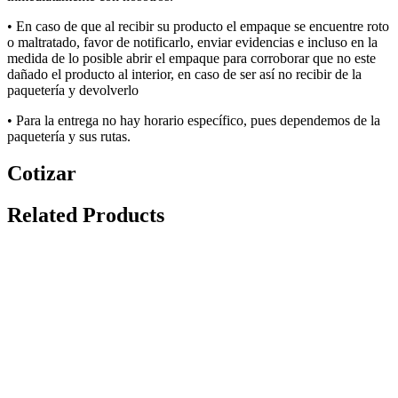
• E
n caso de que al recibir su producto el empaque se encuentre roto
o maltratado, favor de notificarlo, enviar evidencias e incluso en la
medida de lo posible abrir el empaque para corroborar que no
este
dañado el producto al interior, en caso de ser así no recibir de la
paquetería y devolverlo
• P
a
ra la
entrega
no
hay
hora
rio
específic
o, pues dependemos de la
paquetería y sus rut
a
s
.
Cotizar
Related Products