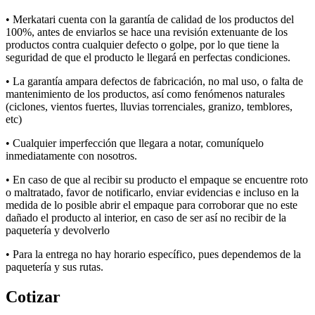
• Merkatari
cuenta con la garantía de calidad de los productos del
100%, antes de enviarlos se hace una revisión extenuante de los
productos contra cualquier defecto o golpe, por lo que tiene la
seguridad de que el producto le llegará en perfectas condiciones.
• La garantía ampara defectos de fabricación, no mal uso, o falta de
mantenimiento de los productos, así como fenómenos naturales
(ciclones, vientos fuertes, lluvias torrenciales, granizo, temblores,
etc
)
• Cualquier imperfección que llegara a notar, comuníquelo
inmediatamente con nosotros.
• E
n caso de que al recibir su producto el empaque se encuentre roto
o maltratado, favor de notificarlo, enviar evidencias e incluso en la
medida de lo posible abrir el empaque para corroborar que no
este
dañado el producto al interior, en caso de ser así no recibir de la
paquetería y devolverlo
• P
a
ra la
entrega
no
hay
hora
rio
específic
o, pues dependemos de la
paquetería y sus rut
a
s
.
Cotizar