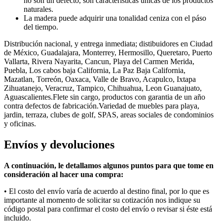
no son un defecto, son características únicas de los productos
naturales.
La madera puede adquirir una tonalidad ceniza con el páso
del tiempo.
Distribución nacional, y entrega inmediata; distibuidores en Ciudad
de México, Guadalajara, Monterrey, Hermosillo, Queretaro, Puerto
Vallarta, Rivera Nayarita, Cancun, Playa del Carmen Merida,
Puebla, Los cabos baja California, La Paz Baja California,
Mazatlan, Torreón, Oaxaca, Valle de Bravo, Acapulco, Ixtapa
Zihuatanejo, Veracruz, Tampico, Chihuahua, Leon Guanajuato,
Aguascalientes.Flete sin cargo, productos con garantia de un año
contra defectos de fabricación.Variedad de muebles para playa,
jardin, terraza, clubes de golf, SPAS, areas sociales de condominios
y oficinas.
Envíos y devoluciones
A continuación, le detallamos algunos puntos para que tome en
consideración al hacer una compra:
• E
l costo del envío varía
de acuerdo al
destino final, por lo que es
importante al momento de solicitar su cotización nos indique su
código postal para confirmar el costo del envío o revisar si éste está
incluido.