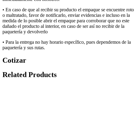
• E
n caso de que al recibir su producto el empaque se encuentre roto
o maltratado, favor de notificarlo, enviar evidencias e incluso en la
medida de lo posible abrir el empaque para corroborar que no
este
dañado el producto al interior, en caso de ser así no recibir de la
paquetería y devolverlo
• P
a
ra la
entrega
no
hay
hora
rio
específic
o, pues dependemos de la
paquetería y sus rut
a
s
.
Cotizar
Related Products