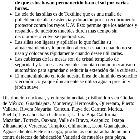
de que estos hayan permanecido bajo el sol por varias
horas..
La tela de las sillas es de Textiline que es una malla de
polietileno de alta resistencia y duración por su recubrimiento
protector contra los rayos U.V. Esto permite que los asientos y
respaldos de nuestros muebles duren más tiempo sin
decolorarse o volverse quebradizos..
Las sillas son ligeras y apilables lo que facilita su
almacenamiento y le permiten ahorrar espacio cuando no se
usan y colocarlas rápidamente cuando desee utilizarlas.
Las cubiertas de las mesas son de cristal templado de
seguridad y las mesas extensibles cuentan con un mecanismo
automático para agrandar o reducir la extensión de la cubierta.
El mantenimiento en toda nuestra línea de aluminio es sencillo
y económico ya que únicamente se utiliza agua a presión y
jabón suave.
Distribución nacional, y entrega inmediata; distibuidores en Ciudad
de México, Guadalajara, Monterrey, Hermosillo, Queretaro, Puerto
Vallarta, Rivera Nayarita, Cancun, Playa del Carmen Merida,
Puebla, Los cabos baja California, La Paz Baja California,
Mazatlan, Torreón, Oaxaca, Valle de Bravo, Acapulco, Ixtapa
Zihuatanejo, Veracruz, Tampico, Chihuahua, Leon Guanajuato,
Aguascalientes.Flete sin cargo, productos con garantia de un año
contra defectos de fabricación.Variedad de muebles para playa,