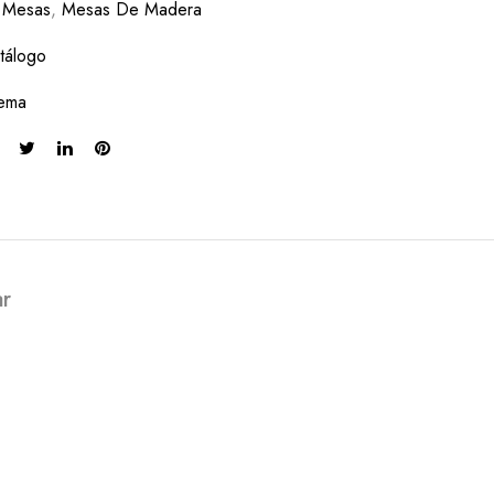
:
Mesas
,
Mesas De Madera
tálogo
ema
ar