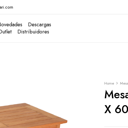
ari.com
ovedades
Descargas
Outlet
Distribuidores
Home
Mes
Mesa
X 6