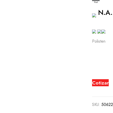
N.A.
Polisten
Cotizar
SKU:
50622