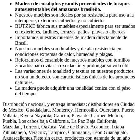
Madera de eucaliptus grandis provenientes de bosques
autosustentables del amazonas brasileño.
Nuestros muebles son ideales por su resistencia para uso a la
intemperie, exteriores cubiertos y no cubiertos.
BUTZKE fabrica sus muebles especialmente para ser usados
en exteriores, jardínes, terrazas, patios, playas o albercas.
Importamos nuestros muebles de madera directamente de
Brasil.
Nuestros muebles son durables y de alta resistencia en
condiciones extremas de calor, humedad y plagas.
Reforzamos el ensamble de nuestros muebles con tornillos
zincados para evitar la oxcidación y prolongar su vida útil.
Las variaciones de tonalidad y textura en nuestros productos
no son un defecto, son características únicas de los productos
naturales.
La madera puede adquirir una tonalidad ceniza con el páso
del tiempo.
Distribución nacional, y entrega inmediata; distibuidores en Ciudad
de México, Guadalajara, Monterrey, Hermosillo, Queretaro, Puerto
Vallarta, Rivera Nayarita, Cancun, Playa del Carmen Merida,
Puebla, Los cabos baja California, La Paz Baja California,
Mazatlan, Torreón, Oaxaca, Valle de Bravo, Acapulco, Ixtapa
Zihuatanejo, Veracruz, Tampico, Chihuahua, Leon Guanajuato,
Aguascalientes.Flete sin cargo, productos con garantia de un año