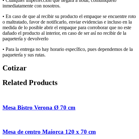
• Cualquier imperfección que llegara a notar, comuníquelo
inmediatamente con nosotros.
• E
n caso de que al recibir su producto el empaque se encuentre roto
o maltratado, favor de notificarlo, enviar evidencias e incluso en la
medida de lo posible abrir el empaque para corroborar que no
este
dañado el producto al interior, en caso de ser así no recibir de la
paquetería y devolverlo
• P
a
ra la
entrega
no
hay
hora
rio
específic
o, pues dependemos de la
paquetería y sus rut
a
s
.
Cotizar
Related Products
Mesa Bistro Verona Ø 70 cm
Mesa de centro Maiorca 120 x 70 cm