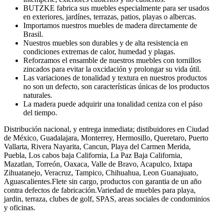
BUTZKE fabrica sus muebles especialmente para ser usados
en exteriores, jardínes, terrazas, patios, playas o albercas.
Importamos nuestros muebles de madera directamente de
Brasil.
Nuestros muebles son durables y de alta resistencia en
condiciones extremas de calor, humedad y plagas.
Reforzamos el ensamble de nuestros muebles con tornillos
zincados para evitar la oxcidación y prolongar su vida útil.
Las variaciones de tonalidad y textura en nuestros productos
no son un defecto, son características únicas de los productos
naturales.
La madera puede adquirir una tonalidad ceniza con el páso
del tiempo.
Distribución nacional, y entrega inmediata; distibuidores en Ciudad
de México, Guadalajara, Monterrey, Hermosillo, Queretaro, Puerto
Vallarta, Rivera Nayarita, Cancun, Playa del Carmen Merida,
Puebla, Los cabos baja California, La Paz Baja California,
Mazatlan, Torreón, Oaxaca, Valle de Bravo, Acapulco, Ixtapa
Zihuatanejo, Veracruz, Tampico, Chihuahua, Leon Guanajuato,
Aguascalientes.Flete sin cargo, productos con garantia de un año
contra defectos de fabricación.Variedad de muebles para playa,
jardin, terraza, clubes de golf, SPAS, areas sociales de condominios
y oficinas.