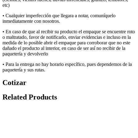
etc
)
• Cualquier imperfección que llegara a notar, comuníquelo
inmediatamente con nosotros.
• E
n caso de que al recibir su producto el empaque se encuentre roto
o maltratado, favor de notificarlo, enviar evidencias e incluso en la
medida de lo posible abrir el empaque para corroborar que no
este
dañado el producto al interior, en caso de ser así no recibir de la
paquetería y devolverlo
• P
a
ra la
entrega
no
hay
hora
rio
específic
o, pues dependemos de la
paquetería y sus rut
a
s
.
Cotizar
Related Products