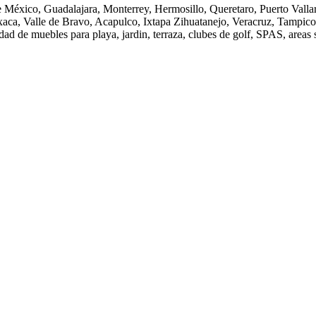
de México, Guadalajara, Monterrey, Hermosillo, Queretaro, Puerto Vall
axaca, Valle de Bravo, Acapulco, Ixtapa Zihuatanejo, Veracruz, Tampic
dad de muebles para playa, jardin, terraza, clubes de golf, SPAS, areas 