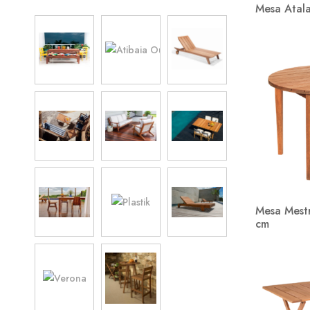
Mesa Atala
Mesas de aluminio
8
Mesas de madera
46
Mesas de plástico
3
Salas Modulares
6
Muebles de bar / Cocina
12
Salas
10
Salas de aluminio
4
Salas de plástico
3
Mesa Mest
Sillas
27
cm
Sillas de aluminio
4
Sillas de madera
23
Sillas de plástico
2
Sillones
15