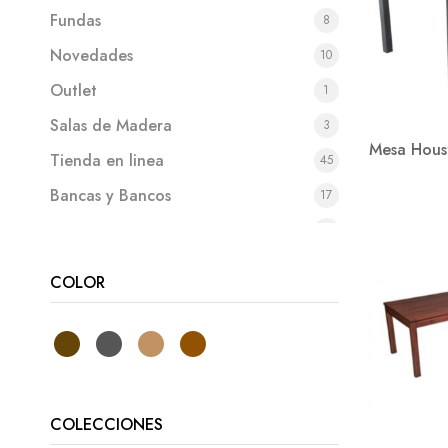
Fundas
8
Novedades
10
Outlet
1
Salas de Madera
3
Mesa Hous
Tienda en linea
45
Bancas y Bancos
17
Bancas de madera
12
Camastros
16
COLOR
Camastros de madera
12
Camastros de plástico
3
Comedores
33
Mantenimiento
2
COLECCIONES
Mesas
57