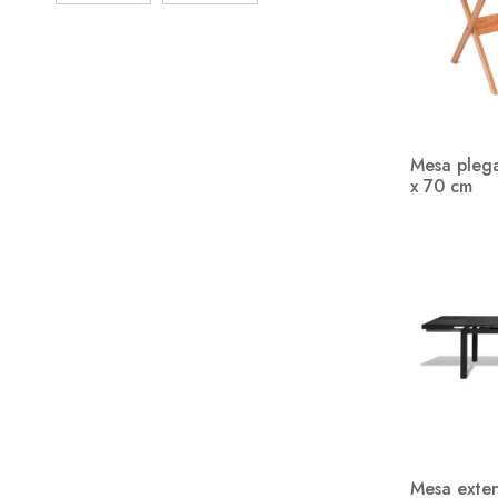
Sillones de aluminio
1
Sillones de madera
14
Sombrillas
15
Mesa pleg
x 70 cm
Mesa exten