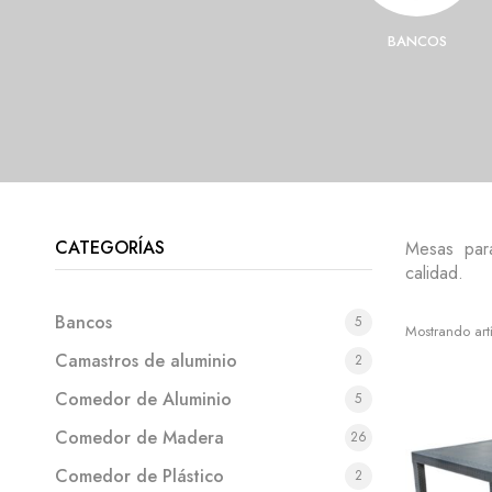
E MADERA
SOMBRILLAS
BANCOS
CATEGORÍAS
Mesas para 
calidad.
Bancos
5
Mostrando art
Camastros de aluminio
2
Comedor de Aluminio
5
Comedor de Madera
26
Comedor de Plástico
2